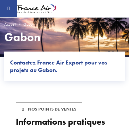
Aller
au
contenu
principal
Accueil
Gabon
Gabon
Contactez France Air Export pour vos
projets au Gabon.
NOS POINTS DE VENTES
Informations pratiques