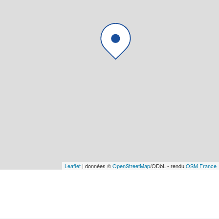
Leaflet
| données ©
OpenStreetMap
/ODbL - rendu
OSM France