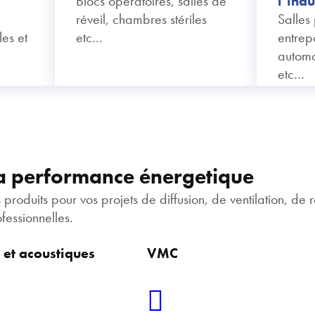
Blocs opératoires, salles de
l’indu
réveil, chambres stériles
Salles 
es et
etc…
entrep
automo
etc…
la performance énergetique
duits pour vos projets de diffusion, de ventilation, de r
ofessionnelles.
et acoustiques
VMC