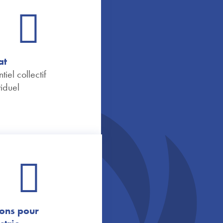
at
tiel collectif
viduel
ions pour