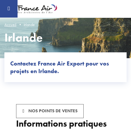
Aller
au
contenu
principal
Accueil
Irlande
Irlande
Contactez France Air Export pour vos
projets en Irlande.
NOS POINTS DE VENTES
Informations pratiques