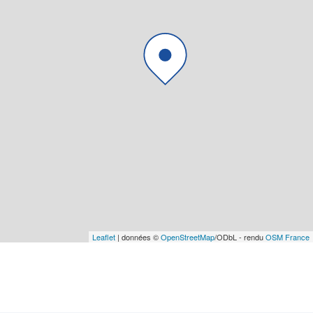
Leaflet
| données ©
OpenStreetMap
/ODbL - rendu
OSM France