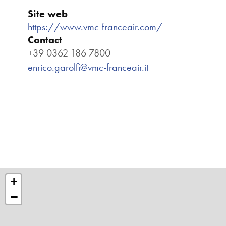
Site web
https://www.vmc-franceair.com/
Contact
+39 0362 186 7800
enrico.garolfi@vmc-franceair.it
+
−