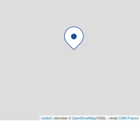
Leaflet
| données ©
OpenStreetMap
/ODbL - rendu
OSM France