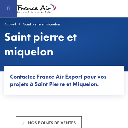
Aller
au
contenu
principal
Accueil
Saint pierre et miquelon
Saint pierre et
miquelon
Contactez France Air Export pour vos
projets à Saint Pierre et Miquelon.
NOS POINTS DE VENTES