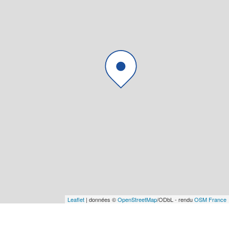
Leaflet
| données ©
OpenStreetMap
/ODbL - rendu
OSM France